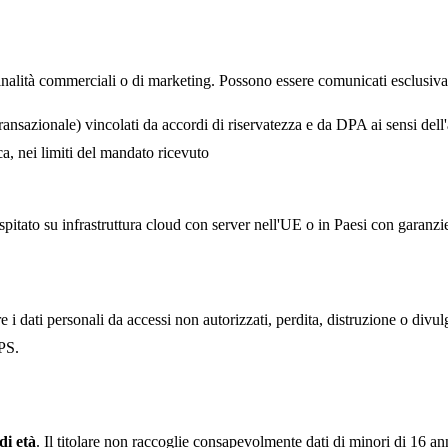
finalità commerciali o di marketing. Possono essere comunicati esclusiv
 transazionale) vincolati da accordi di riservatezza e da DPA ai sensi de
ica, nei limiti del mandato ricevuto
è ospitato su infrastruttura cloud con server nell'UE o in Paesi con garan
i dati personali da accessi non autorizzati, perdita, distruzione o divu
TPS.
di età
. Il titolare non raccoglie consapevolmente dati di minori di 16 ann