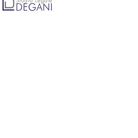
DI LUCA DEGANI
Piazza Castello, 24 — 20121 Milano MI
02 8900400
info@studiodegani.net
Lun–Ven 09:00–13:00 / 14:00–18:00
STUDIO
Chi Siamo
La Storia
Il Team
Contatti
ATTIVITÀ