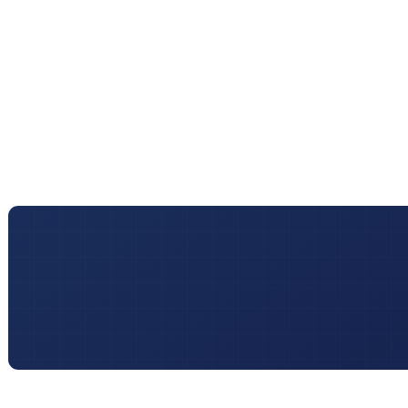
Sociosanitario
Diritto del Lavoro
Diritto Civile
Formazione
Privacy
Riconoscimento Titoli di Studio
Cybersicurezza e IA
DOVE SIAMO