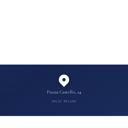
No Profit / Terzo Settore
Diritto Amministrativo
Tutele
Diritto Tributario
Recupero del Credito
Compliance D.Lgs. 231/01
Diritto Industriale e Marchi
Piazza Castello, 24
20121 MILANO